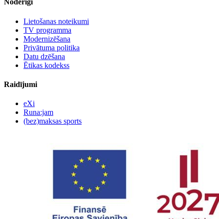
Noderīgi
Lietošanas noteikumi
TV programma
Modernizēšana
Privātuma politika
Datu dzēšana
Ētikas kodekss
Raidījumi
eXi
Runa:jam
(bez)maksas sports