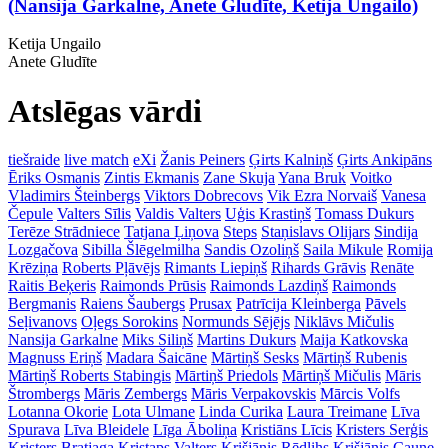
(Nansija Garkalne, Anete Gludīte, Ketija Ungailo)
Ketija Ungailo
Anete Gludīte
Atslēgas vārdi
tiešraide
live match
eXi
Žanis Peiners
Ģirts Kalniņš
Ģirts Ankipāns
Ēriks Osmanis
Zintis Ekmanis
Zane Skuja
Yana Bruk
Voitko
Vladimirs Šteinbergs
Viktors Dobrecovs
Vik Ezra Norvaiš
Vanesa
Čepule
Valters Sīlis
Valdis Valters
Uģis Krastiņš
Tomass Dukurs
Terēze Strādniece
Tatjana Ļiņova
Steps
Staņislavs Olijars
Sindija
Lozgačova
Sibilla Šlēgelmilha
Sandis Ozoliņš
Saila Mikule
Romija
Krēziņa
Roberts Pļāvējs
Rimants Liepiņš
Rihards Grāvis
Renāte
Raitis Beķeris
Raimonds Prūsis
Raimonds Lazdiņš
Raimonds
Bergmanis
Raiens Šaubergs
Prusax
Patrīcija Kleinberga
Pāvels
Seļivanovs
Oļegs Sorokins
Normunds Sējējs
Niklāvs Mičulis
Nansija Garkalne
Miks Siliņš
Martins Dukurs
Maija Katkovska
Magnuss Eriņš
Madara Šaicāne
Mārtiņš Sesks
Mārtiņš Rubenis
Mārtiņš Roberts Stabingis
Mārtiņš Priedols
Mārtiņš Mičulis
Māris
Štrombergs
Māris Zembergs
Māris Verpakovskis
Mārcis Volfs
Lotanna Okorie
Lota Ulmane
Linda Curika
Laura Treimane
Līva
Spurava
Līva Bleidele
Līga Āboliņa
Kristiāns Līcis
Kristers Serģis
Kristers Bratjaga
Kristaps Valters
Krišjānis Rēdlihs
Krišjānis Caune