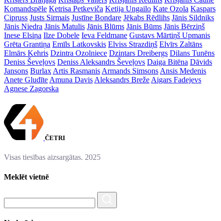
Komandspēle
Ketrisa Petkeviča
Ketija Ungailo
Kate Ozola
Kaspars
Cipruss
Justs Sirmais
Justīne Bondare
Jēkabs Rēdlihs
Jānis Sildniks
Jānis Niedra
Jānis Matulis
Jānis Blūms
Jānis Būms
Jānis Bērziņš
Inese Elsiņa
Ilze Dobele
Ieva Feldmane
Gustavs Mārtiņš Upmanis
Grēta Grantiņa
Emīls Latkovskis
Elviss Strazdiņš
Elvīrs Zaltāns
Elmārs Kehris
Dzintra Ozolniece
Dzintars Dreibergs
Dilans Tunēns
Deniss Ševeļovs
Deniss Aleksandrs Ševeļovs
Daiga Bitēna
Dāvids
Jansons
Burlax
Artis Rasmanis
Armands Simsons
Ansis Medenis
Anete Gludīte
Amuna Davis
Aleksandrs Breže
Aigars Fadejevs
Agnese Zagorska
ČETRI
Visas tiesības aizsargātas. 2025
Meklēt vietnē