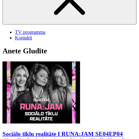
TV programma
Kontakti
Anete Gludīte
Sociālo tīklu realitāte I RUNA:JAM SE04EP04