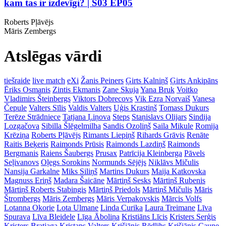
kam tas ir izdevīgi? | S03 EP05
Roberts Pļāvējs
Māris Zembergs
Atslēgas vārdi
tiešraide
live match
eXi
Žanis Peiners
Ģirts Kalniņš
Ģirts Ankipāns
Ēriks Osmanis
Zintis Ekmanis
Zane Skuja
Yana Bruk
Voitko
Vladimirs Šteinbergs
Viktors Dobrecovs
Vik Ezra Norvaiš
Vanesa
Čepule
Valters Sīlis
Valdis Valters
Uģis Krastiņš
Tomass Dukurs
Terēze Strādniece
Tatjana Ļiņova
Steps
Staņislavs Olijars
Sindija
Lozgačova
Sibilla Šlēgelmilha
Sandis Ozoliņš
Saila Mikule
Romija
Krēziņa
Roberts Pļāvējs
Rimants Liepiņš
Rihards Grāvis
Renāte
Raitis Beķeris
Raimonds Prūsis
Raimonds Lazdiņš
Raimonds
Bergmanis
Raiens Šaubergs
Prusax
Patrīcija Kleinberga
Pāvels
Seļivanovs
Oļegs Sorokins
Normunds Sējējs
Niklāvs Mičulis
Nansija Garkalne
Miks Siliņš
Martins Dukurs
Maija Katkovska
Magnuss Eriņš
Madara Šaicāne
Mārtiņš Sesks
Mārtiņš Rubenis
Mārtiņš Roberts Stabingis
Mārtiņš Priedols
Mārtiņš Mičulis
Māris
Štrombergs
Māris Zembergs
Māris Verpakovskis
Mārcis Volfs
Lotanna Okorie
Lota Ulmane
Linda Curika
Laura Treimane
Līva
Spurava
Līva Bleidele
Līga Āboliņa
Kristiāns Līcis
Kristers Serģis
Kristers Bratjaga
Kristaps Valters
Krišjānis Rēdlihs
Krišjānis Caune