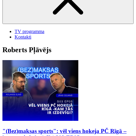
TV programma
Kontakti
Roberts Pļāvējs
"(Bez)maksas sports": vēl viens hokeja PČ Rīgā –