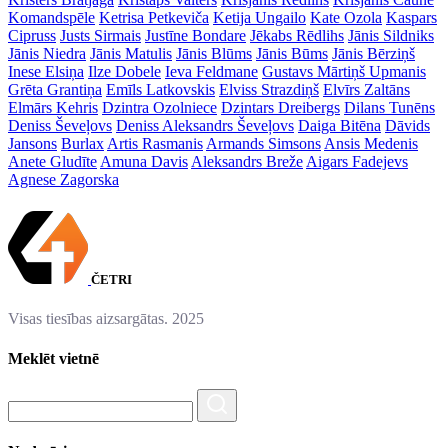
Komandspēle
Ketrisa Petkeviča
Ketija Ungailo
Kate Ozola
Kaspars
Cipruss
Justs Sirmais
Justīne Bondare
Jēkabs Rēdlihs
Jānis Sildniks
Jānis Niedra
Jānis Matulis
Jānis Blūms
Jānis Būms
Jānis Bērziņš
Inese Elsiņa
Ilze Dobele
Ieva Feldmane
Gustavs Mārtiņš Upmanis
Grēta Grantiņa
Emīls Latkovskis
Elviss Strazdiņš
Elvīrs Zaltāns
Elmārs Kehris
Dzintra Ozolniece
Dzintars Dreibergs
Dilans Tunēns
Deniss Ševeļovs
Deniss Aleksandrs Ševeļovs
Daiga Bitēna
Dāvids
Jansons
Burlax
Artis Rasmanis
Armands Simsons
Ansis Medenis
Anete Gludīte
Amuna Davis
Aleksandrs Breže
Aigars Fadejevs
Agnese Zagorska
ČETRI
Visas tiesības aizsargātas. 2025
Meklēt vietnē