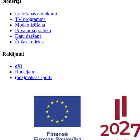
Noderīgi
Lietošanas noteikumi
TV programma
Modernizēšana
Privātuma politika
Datu dzēšana
Ētikas kodekss
Raidījumi
eXi
Runa:jam
(bez)maksas sports