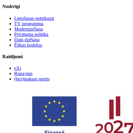
Noderīgi
Lietošanas noteikumi
TV programma
Modernizēšana
Privātuma politika
Datu dzēšana
Ētikas kodekss
Raidījumi
eXi
Runa:jam
(bez)maksas sports