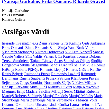
(Nansija Garkalne, Ēriks Osmanis, Rihards Grāvis)
Nansija Garkalne
Ēriks Osmanis
Rihards Grāvis
Atslēgas vārdi
tiešraide
live match
eXi
Žanis Peiners
Ģirts Kalniņš
Ģirts Ankipāns
Ēriks Osmanis
Zintis Ekmanis
Zane Skuja
Yana Bruk
Voitko
Vladimirs Šteinbergs
Viktors Dobrecovs
Vik Ezra Norvaiš
Vanesa
Čepule
Valters Sīlis
Valdis Valters
Uģis Krastiņš
Tomass Dukurs
Terēze Strādniece
Tatjana Ļiņova
Steps
Staņislavs Olijars
Sindija
Lozgačova
Sibilla Šlēgelmilha
Sandis Ozoliņš
Saila Mikule
Romija
Krēziņa
Roberts Pļāvējs
Rimants Liepiņš
Rihards Grāvis
Renāte
Raitis Beķeris
Raimonds Prūsis
Raimonds Lazdiņš
Raimonds
Bergmanis
Raiens Šaubergs
Prusax
Patrīcija Kleinberga
Pāvels
Seļivanovs
Oļegs Sorokins
Normunds Sējējs
Niklāvs Mičulis
Nansija Garkalne
Miks Siliņš
Martins Dukurs
Maija Katkovska
Magnuss Eriņš
Madara Šaicāne
Mārtiņš Sesks
Mārtiņš Rubenis
Mārtiņš Roberts Stabingis
Mārtiņš Priedols
Mārtiņš Mičulis
Māris
Štrombergs
Māris Zembergs
Māris Verpakovskis
Mārcis Volfs
Lotanna Okorie
Lota Ulmane
Linda Curika
Laura Treimane
Līva
Spurava
Līva Bleidele
Līga Āboliņa
Kristiāns Līcis
Kristers Serģis