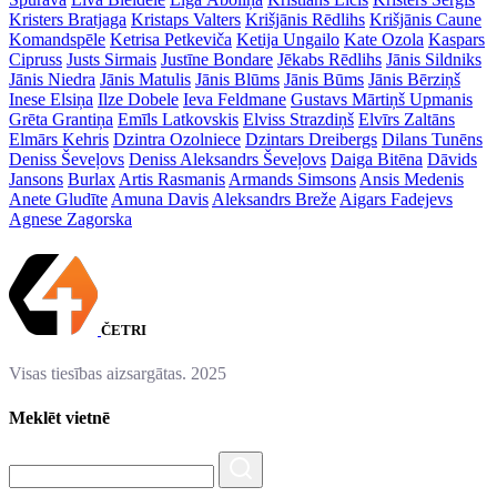
Kristers Bratjaga
Kristaps Valters
Krišjānis Rēdlihs
Krišjānis Caune
Komandspēle
Ketrisa Petkeviča
Ketija Ungailo
Kate Ozola
Kaspars
Cipruss
Justs Sirmais
Justīne Bondare
Jēkabs Rēdlihs
Jānis Sildniks
Jānis Niedra
Jānis Matulis
Jānis Blūms
Jānis Būms
Jānis Bērziņš
Inese Elsiņa
Ilze Dobele
Ieva Feldmane
Gustavs Mārtiņš Upmanis
Grēta Grantiņa
Emīls Latkovskis
Elviss Strazdiņš
Elvīrs Zaltāns
Elmārs Kehris
Dzintra Ozolniece
Dzintars Dreibergs
Dilans Tunēns
Deniss Ševeļovs
Deniss Aleksandrs Ševeļovs
Daiga Bitēna
Dāvids
Jansons
Burlax
Artis Rasmanis
Armands Simsons
Ansis Medenis
Anete Gludīte
Amuna Davis
Aleksandrs Breže
Aigars Fadejevs
Agnese Zagorska
ČETRI
Visas tiesības aizsargātas. 2025
Meklēt vietnē