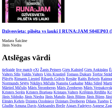
Dzīvesvieta: pilsēta vs lauki I RUNA:JAM S04EP03 (
Madara Šaicāne
Jānis Niedra
Atslēgas vārdi
tiešraide
live match
eXi
Žanis Peiners
Ģirts Kalniņš
Ģirts Ankipāns
Ē
Valters Sīlis
Valdis Valters
Uģis Krastiņš
Tomass Dukurs
Terēze Strā
Pļāvējs
Rimants Liepiņš
Rihards Grāvis
Renāte
Raitis Beķeris
Raimon
Normunds Sējējs
Niklāvs Mičulis
Nansija Garkalne
Miks Siliņš
Mart
Mārtiņš Mičulis
Māris Štrombergs
Māris Zembergs
Māris Verpakovsk
Kristers Serģis
Kristers Bratjaga
Kristaps Valters
Krišjānis Rēdlihs
Kr
Jānis Sildniks
Jānis Niedra
Jānis Matulis
Jānis Blūms
Jānis Būms
Jāni
Elmārs Kehris
Dzintra Ozolniece
Dzintars Dreibergs
Dilans Tunēns
D
Gludīte
Amuna Davis
Aleksandrs Breže
Aigars Fadejevs
Agnese Zag