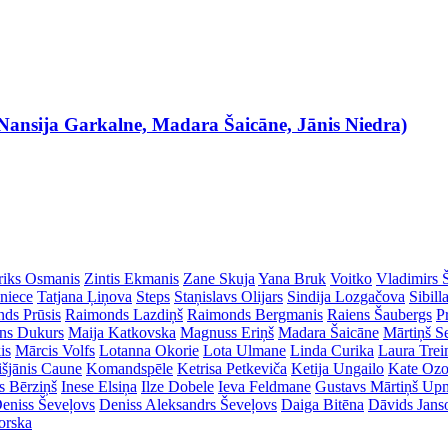
Nansija Garkalne, Madara Šaicāne, Jānis Niedra)
riks Osmanis
Zintis Ekmanis
Zane Skuja
Yana Bruk
Voitko
Vladimirs 
dniece
Tatjana Ļiņova
Steps
Staņislavs Olijars
Sindija Lozgačova
Sibill
ds Prūsis
Raimonds Lazdiņš
Raimonds Bergmanis
Raiens Šaubergs
P
ins Dukurs
Maija Katkovska
Magnuss Eriņš
Madara Šaicāne
Mārtiņš S
is
Mārcis Volfs
Lotanna Okorie
Lota Ulmane
Linda Curika
Laura Tre
išjānis Caune
Komandspēle
Ketrisa Petkeviča
Ketija Ungailo
Kate Ozo
s Bērziņš
Inese Elsiņa
Ilze Dobele
Ieva Feldmane
Gustavs Mārtiņš Up
eniss Ševeļovs
Deniss Aleksandrs Ševeļovs
Daiga Bitēna
Dāvids Jans
orska