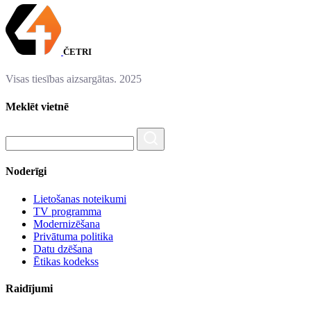
ČETRI
Visas tiesības aizsargātas. 2025
Meklēt vietnē
Noderīgi
Lietošanas noteikumi
TV programma
Modernizēšana
Privātuma politika
Datu dzēšana
Ētikas kodekss
Raidījumi