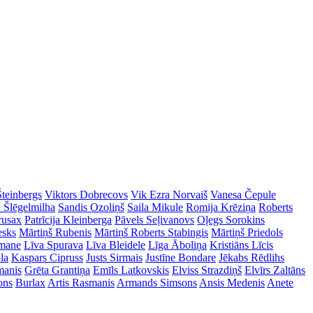
Šteinbergs
Viktors Dobrecovs
Vik Ezra Norvaiš
Vanesa Čepule
a Šlēgelmilha
Sandis Ozoliņš
Saila Mikule
Romija Krēziņa
Roberts
rusax
Patrīcija Kleinberga
Pāvels Seļivanovs
Oļegs Sorokins
esks
Mārtiņš Rubenis
Mārtiņš Roberts Stabingis
Mārtiņš Priedols
imane
Līva Spurava
Līva Bleidele
Līga Āboliņa
Kristiāns Līcis
la
Kaspars Cipruss
Justs Sirmais
Justīne Bondare
Jēkabs Rēdlihs
manis
Grēta Grantiņa
Emīls Latkovskis
Elviss Strazdiņš
Elvīrs Zaltāns
ons
Burlax
Artis Rasmanis
Armands Simsons
Ansis Medenis
Anete