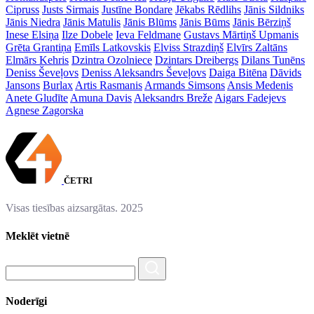
Cipruss
Justs Sirmais
Justīne Bondare
Jēkabs Rēdlihs
Jānis Sildniks
Jānis Niedra
Jānis Matulis
Jānis Blūms
Jānis Būms
Jānis Bērziņš
Inese Elsiņa
Ilze Dobele
Ieva Feldmane
Gustavs Mārtiņš Upmanis
Grēta Grantiņa
Emīls Latkovskis
Elviss Strazdiņš
Elvīrs Zaltāns
Elmārs Kehris
Dzintra Ozolniece
Dzintars Dreibergs
Dilans Tunēns
Deniss Ševeļovs
Deniss Aleksandrs Ševeļovs
Daiga Bitēna
Dāvids
Jansons
Burlax
Artis Rasmanis
Armands Simsons
Ansis Medenis
Anete Gludīte
Amuna Davis
Aleksandrs Breže
Aigars Fadejevs
Agnese Zagorska
ČETRI
Visas tiesības aizsargātas. 2025
Meklēt vietnē
Noderīgi