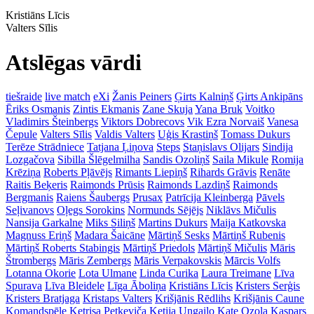
Kristiāns Līcis
Valters Sīlis
Atslēgas vārdi
tiešraide
live match
eXi
Žanis Peiners
Ģirts Kalniņš
Ģirts Ankipāns
Ēriks Osmanis
Zintis Ekmanis
Zane Skuja
Yana Bruk
Voitko
Vladimirs Šteinbergs
Viktors Dobrecovs
Vik Ezra Norvaiš
Vanesa
Čepule
Valters Sīlis
Valdis Valters
Uģis Krastiņš
Tomass Dukurs
Terēze Strādniece
Tatjana Ļiņova
Steps
Staņislavs Olijars
Sindija
Lozgačova
Sibilla Šlēgelmilha
Sandis Ozoliņš
Saila Mikule
Romija
Krēziņa
Roberts Pļāvējs
Rimants Liepiņš
Rihards Grāvis
Renāte
Raitis Beķeris
Raimonds Prūsis
Raimonds Lazdiņš
Raimonds
Bergmanis
Raiens Šaubergs
Prusax
Patrīcija Kleinberga
Pāvels
Seļivanovs
Oļegs Sorokins
Normunds Sējējs
Niklāvs Mičulis
Nansija Garkalne
Miks Siliņš
Martins Dukurs
Maija Katkovska
Magnuss Eriņš
Madara Šaicāne
Mārtiņš Sesks
Mārtiņš Rubenis
Mārtiņš Roberts Stabingis
Mārtiņš Priedols
Mārtiņš Mičulis
Māris
Štrombergs
Māris Zembergs
Māris Verpakovskis
Mārcis Volfs
Lotanna Okorie
Lota Ulmane
Linda Curika
Laura Treimane
Līva
Spurava
Līva Bleidele
Līga Āboliņa
Kristiāns Līcis
Kristers Serģis
Kristers Bratjaga
Kristaps Valters
Krišjānis Rēdlihs
Krišjānis Caune
Komandspēle
Ketrisa Petkeviča
Ketija Ungailo
Kate Ozola
Kaspars