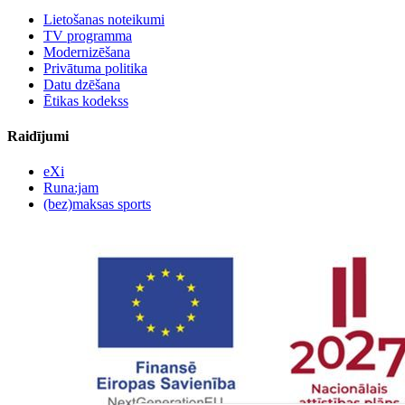
Lietošanas noteikumi
TV programma
Modernizēšana
Privātuma politika
Datu dzēšana
Ētikas kodekss
Raidījumi
eXi
Runa:jam
(bez)maksas sports