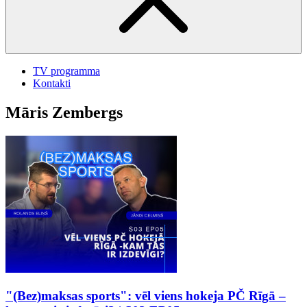
TV programma
Kontakti
Māris Zembergs
"(Bez)maksas sports": vēl viens hokeja PČ Rīgā –