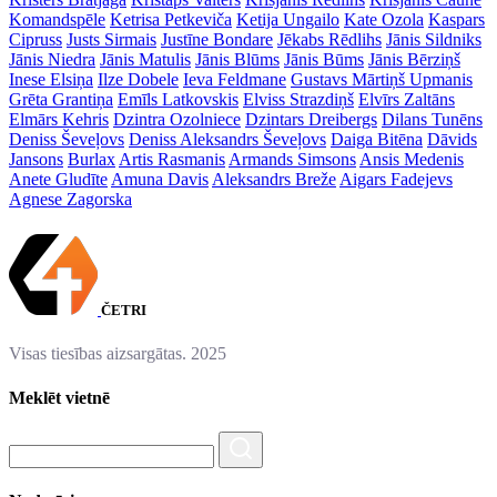
Komandspēle
Ketrisa Petkeviča
Ketija Ungailo
Kate Ozola
Kaspars
Cipruss
Justs Sirmais
Justīne Bondare
Jēkabs Rēdlihs
Jānis Sildniks
Jānis Niedra
Jānis Matulis
Jānis Blūms
Jānis Būms
Jānis Bērziņš
Inese Elsiņa
Ilze Dobele
Ieva Feldmane
Gustavs Mārtiņš Upmanis
Grēta Grantiņa
Emīls Latkovskis
Elviss Strazdiņš
Elvīrs Zaltāns
Elmārs Kehris
Dzintra Ozolniece
Dzintars Dreibergs
Dilans Tunēns
Deniss Ševeļovs
Deniss Aleksandrs Ševeļovs
Daiga Bitēna
Dāvids
Jansons
Burlax
Artis Rasmanis
Armands Simsons
Ansis Medenis
Anete Gludīte
Amuna Davis
Aleksandrs Breže
Aigars Fadejevs
Agnese Zagorska
ČETRI
Visas tiesības aizsargātas. 2025
Meklēt vietnē