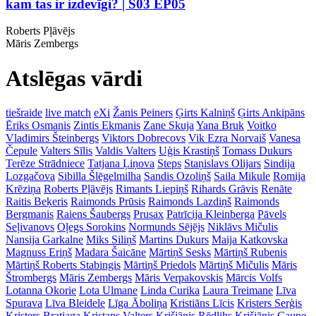
kam tas ir izdevīgi? | S03 EP05
Roberts Pļāvējs
Māris Zembergs
Atslēgas vārdi
tiešraide
live match
eXi
Žanis Peiners
Ģirts Kalniņš
Ģirts Ankipāns
Ēriks Osmanis
Zintis Ekmanis
Zane Skuja
Yana Bruk
Voitko
Vladimirs Šteinbergs
Viktors Dobrecovs
Vik Ezra Norvaiš
Vanesa
Čepule
Valters Sīlis
Valdis Valters
Uģis Krastiņš
Tomass Dukurs
Terēze Strādniece
Tatjana Ļiņova
Steps
Staņislavs Olijars
Sindija
Lozgačova
Sibilla Šlēgelmilha
Sandis Ozoliņš
Saila Mikule
Romija
Krēziņa
Roberts Pļāvējs
Rimants Liepiņš
Rihards Grāvis
Renāte
Raitis Beķeris
Raimonds Prūsis
Raimonds Lazdiņš
Raimonds
Bergmanis
Raiens Šaubergs
Prusax
Patrīcija Kleinberga
Pāvels
Seļivanovs
Oļegs Sorokins
Normunds Sējējs
Niklāvs Mičulis
Nansija Garkalne
Miks Siliņš
Martins Dukurs
Maija Katkovska
Magnuss Eriņš
Madara Šaicāne
Mārtiņš Sesks
Mārtiņš Rubenis
Mārtiņš Roberts Stabingis
Mārtiņš Priedols
Mārtiņš Mičulis
Māris
Štrombergs
Māris Zembergs
Māris Verpakovskis
Mārcis Volfs
Lotanna Okorie
Lota Ulmane
Linda Curika
Laura Treimane
Līva
Spurava
Līva Bleidele
Līga Āboliņa
Kristiāns Līcis
Kristers Serģis
Kristers Bratjaga
Kristaps Valters
Krišjānis Rēdlihs
Krišjānis Caune