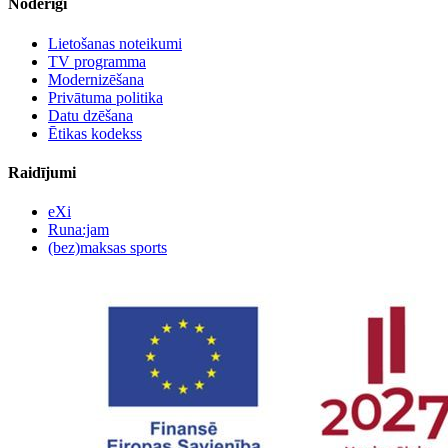
Noderīgi
Lietošanas noteikumi
TV programma
Modernizēšana
Privātuma politika
Datu dzēšana
Ētikas kodekss
Raidījumi
eXi
Runa:jam
(bez)maksas sports