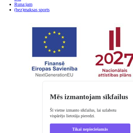
Runa:jam
(bez)maksas sports
Mēs izmantojam sīkfailus
Šī vietne izmanto sīkfailus, lai uzlabotu
vispārējo lietotāja pieredzi.
Tikai nepieciešamās