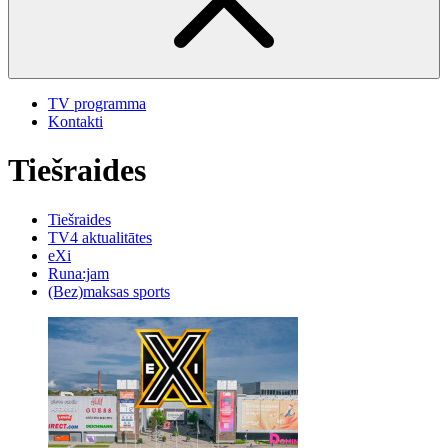
TV programma
Kontakti
Tiešraides
Tiešraides
TV4 aktualitātes
eXi
Runa:jam
(Bez)maksas sports