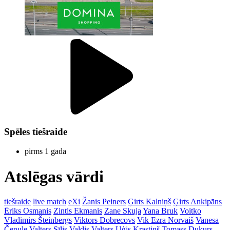
Spēles tiešraide
pirms 1 gada
Atslēgas vārdi
tiešraide
live match
eXi
Žanis Peiners
Ģirts Kalniņš
Ģirts Ankipāns
Ēriks Osmanis
Zintis Ekmanis
Zane Skuja
Yana Bruk
Voitko
Vladimirs Šteinbergs
Viktors Dobrecovs
Vik Ezra Norvaiš
Vanesa
Čepule
Valters Sīlis
Valdis Valters
Uģis Krastiņš
Tomass Dukurs