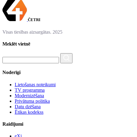
ČETRI
Visas tiesības aizsargātas. 2025
Meklēt vietnē
Noderīgi
Lietošanas noteikumi
TV programma
Modernizēšana
Privātuma politika
Datu dzēšana
Ētikas kodekss
Raidījumi
eXi