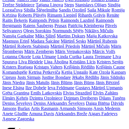
Terēze Strādniece
Tatjana Ļiņova
Steps
Staņislavs Olijars
Sindija
Lozgačova
Sibilla Šlēgelmilha
Sandis Ozoliņš
Saila Mikule
Romija
Krēziņa
Roberts Pļāvējs
Rimants Liepiņš
Rihards Grāvis
Renāte
Raitis Beķeris
Raimonds Prūsis
Raimonds Lazdiņš
Raimonds
Bergmanis
Raiens Šaubergs
Prusax
Patrīcija Kleinberga
Pāvels
Seļivanovs
Oļegs Sorokins
Normunds Sējējs
Niklāvs Mičulis
Nansija Garkalne
Miks Siliņš
Martins Dukurs
Maija Katkovska
Magnuss Eriņš
Madara Šaicāne
Mārtiņš Sesks
Mārtiņš Rubenis
Mārtiņš Roberts Stabingis
Mārtiņš Priedols
Mārtiņš Mičulis
Māris
Štrombergs
Māris Zembergs
Māris Verpakovskis
Mārcis Volfs
Lotanna Okorie
Lota Ulmane
Linda Curika
Laura Treimane
Līva
Spurava
Līva Bleidele
Līga Āboliņa
Kristiāns Līcis
Kristers Serģis
Kristers Bratjaga
Kristaps Valters
Krišjānis Rēdlihs
Krišjānis Caune
Komandspēle
Ketrisa Petkeviča
Ketija Ungailo
Kate Ozola
Kaspars
Cipruss
Justs Sirmais
Justīne Bondare
Jēkabs Rēdlihs
Jānis Sildniks
Jānis Niedra
Jānis Matulis
Jānis Blūms
Jānis Būms
Jānis Bērziņš
Inese Elsiņa
Ilze Dobele
Ieva Feldmane
Gustavs Mārtiņš Upmanis
Grēta Grantiņa
Emīls Latkovskis
Elviss Strazdiņš
Elvīrs Zaltāns
Elmārs Kehris
Dzintra Ozolniece
Dzintars Dreibergs
Dilans Tunēns
Deniss Ševeļovs
Deniss Aleksandrs Ševeļovs
Daiga Bitēna
Dāvids
Jansons
Burlax
Artis Rasmanis
Armands Simsons
Ansis Medenis
Anete Gludīte
Amuna Davis
Aleksandrs Breže
Aigars Fadejevs
Agnese Zagorska