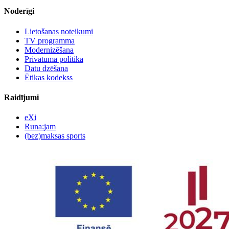
Noderīgi
Lietošanas noteikumi
TV programma
Modernizēšana
Privātuma politika
Datu dzēšana
Ētikas kodekss
Raidījumi
eXi
Runa:jam
(bez)maksas sports