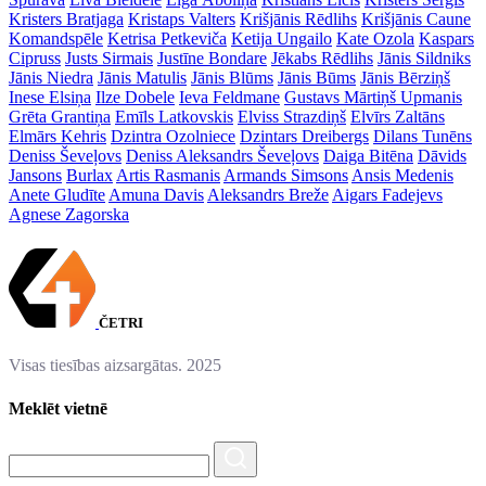
Kristers Bratjaga
Kristaps Valters
Krišjānis Rēdlihs
Krišjānis Caune
Komandspēle
Ketrisa Petkeviča
Ketija Ungailo
Kate Ozola
Kaspars
Cipruss
Justs Sirmais
Justīne Bondare
Jēkabs Rēdlihs
Jānis Sildniks
Jānis Niedra
Jānis Matulis
Jānis Blūms
Jānis Būms
Jānis Bērziņš
Inese Elsiņa
Ilze Dobele
Ieva Feldmane
Gustavs Mārtiņš Upmanis
Grēta Grantiņa
Emīls Latkovskis
Elviss Strazdiņš
Elvīrs Zaltāns
Elmārs Kehris
Dzintra Ozolniece
Dzintars Dreibergs
Dilans Tunēns
Deniss Ševeļovs
Deniss Aleksandrs Ševeļovs
Daiga Bitēna
Dāvids
Jansons
Burlax
Artis Rasmanis
Armands Simsons
Ansis Medenis
Anete Gludīte
Amuna Davis
Aleksandrs Breže
Aigars Fadejevs
Agnese Zagorska
ČETRI
Visas tiesības aizsargātas. 2025
Meklēt vietnē