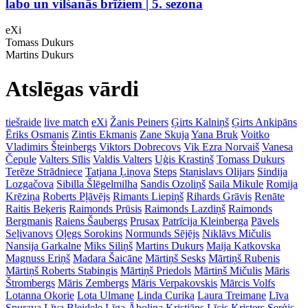
labo un vilšanās brīžiem | 5. sezona
eXi
Tomass Dukurs
Martins Dukurs
Atslēgas vārdi
tiešraide
live match
eXi
Žanis Peiners
Ģirts Kalniņš
Ģirts Ankipāns
Ēriks Osmanis
Zintis Ekmanis
Zane Skuja
Yana Bruk
Voitko
Vladimirs Šteinbergs
Viktors Dobrecovs
Vik Ezra Norvaiš
Vanesa
Čepule
Valters Sīlis
Valdis Valters
Uģis Krastiņš
Tomass Dukurs
Terēze Strādniece
Tatjana Ļiņova
Steps
Staņislavs Olijars
Sindija
Lozgačova
Sibilla Šlēgelmilha
Sandis Ozoliņš
Saila Mikule
Romija
Krēziņa
Roberts Pļāvējs
Rimants Liepiņš
Rihards Grāvis
Renāte
Raitis Beķeris
Raimonds Prūsis
Raimonds Lazdiņš
Raimonds
Bergmanis
Raiens Šaubergs
Prusax
Patrīcija Kleinberga
Pāvels
Seļivanovs
Oļegs Sorokins
Normunds Sējējs
Niklāvs Mičulis
Nansija Garkalne
Miks Siliņš
Martins Dukurs
Maija Katkovska
Magnuss Eriņš
Madara Šaicāne
Mārtiņš Sesks
Mārtiņš Rubenis
Mārtiņš Roberts Stabingis
Mārtiņš Priedols
Mārtiņš Mičulis
Māris
Štrombergs
Māris Zembergs
Māris Verpakovskis
Mārcis Volfs
Lotanna Okorie
Lota Ulmane
Linda Curika
Laura Treimane
Līva
Spurava
Līva Bleidele
Līga Āboliņa
Kristiāns Līcis
Kristers Serģis