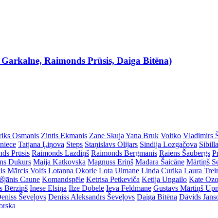
 Garkalne, Raimonds Prūsis, Daiga Bitēna)
riks Osmanis
Zintis Ekmanis
Zane Skuja
Yana Bruk
Voitko
Vladimirs 
dniece
Tatjana Ļiņova
Steps
Staņislavs Olijars
Sindija Lozgačova
Sibill
ds Prūsis
Raimonds Lazdiņš
Raimonds Bergmanis
Raiens Šaubergs
P
ins Dukurs
Maija Katkovska
Magnuss Eriņš
Madara Šaicāne
Mārtiņš S
is
Mārcis Volfs
Lotanna Okorie
Lota Ulmane
Linda Curika
Laura Tre
išjānis Caune
Komandspēle
Ketrisa Petkeviča
Ketija Ungailo
Kate Ozo
s Bērziņš
Inese Elsiņa
Ilze Dobele
Ieva Feldmane
Gustavs Mārtiņš Up
eniss Ševeļovs
Deniss Aleksandrs Ševeļovs
Daiga Bitēna
Dāvids Jans
orska