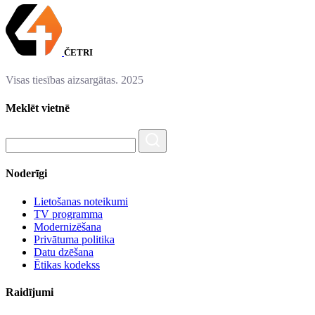
ČETRI
Visas tiesības aizsargātas. 2025
Meklēt vietnē
Noderīgi
Lietošanas noteikumi
TV programma
Modernizēšana
Privātuma politika
Datu dzēšana
Ētikas kodekss
Raidījumi