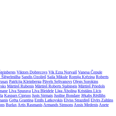
Šteinbergs
Viktors Dobrecovs
Vik Ezra Norvaiš
Vanesa Čepule
a Šlēgelmilha
Sandis Ozoliņš
Saila Mikule
Romija Krēziņa
Roberts
rusax
Patrīcija Kleinberga
Pāvels Seļivanovs
Oļegs Sorokins
esks
Mārtiņš Rubenis
Mārtiņš Roberts Stabingis
Mārtiņš Priedols
imane
Līva Spurava
Līva Bleidele
Līga Āboliņa
Kristiāns Līcis
la
Kaspars Cipruss
Justs Sirmais
Justīne Bondare
Jēkabs Rēdlihs
manis
Grēta Grantiņa
Emīls Latkovskis
Elviss Strazdiņš
Elvīrs Zaltāns
ons
Burlax
Artis Rasmanis
Armands Simsons
Ansis Medenis
Anete