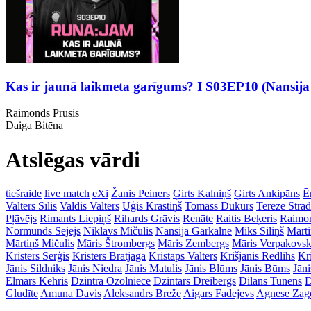
Kas ir jaunā laikmeta garīgums? I S03EP10 (Nansija
Raimonds Prūsis
Daiga Bitēna
Atslēgas vārdi
tiešraide
live match
eXi
Žanis Peiners
Ģirts Kalniņš
Ģirts Ankipāns
Ē
Valters Sīlis
Valdis Valters
Uģis Krastiņš
Tomass Dukurs
Terēze Strā
Pļāvējs
Rimants Liepiņš
Rihards Grāvis
Renāte
Raitis Beķeris
Raimon
Normunds Sējējs
Niklāvs Mičulis
Nansija Garkalne
Miks Siliņš
Mart
Mārtiņš Mičulis
Māris Štrombergs
Māris Zembergs
Māris Verpakovsk
Kristers Serģis
Kristers Bratjaga
Kristaps Valters
Krišjānis Rēdlihs
Kr
Jānis Sildniks
Jānis Niedra
Jānis Matulis
Jānis Blūms
Jānis Būms
Jāni
Elmārs Kehris
Dzintra Ozolniece
Dzintars Dreibergs
Dilans Tunēns
D
Gludīte
Amuna Davis
Aleksandrs Breže
Aigars Fadejevs
Agnese Zag