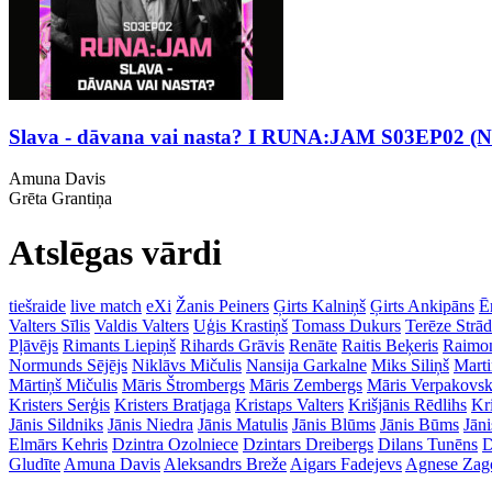
Slava - dāvana vai nasta? I RUNA:JAM S03EP02 (Na
Amuna Davis
Grēta Grantiņa
Atslēgas vārdi
tiešraide
live match
eXi
Žanis Peiners
Ģirts Kalniņš
Ģirts Ankipāns
Ē
Valters Sīlis
Valdis Valters
Uģis Krastiņš
Tomass Dukurs
Terēze Strā
Pļāvējs
Rimants Liepiņš
Rihards Grāvis
Renāte
Raitis Beķeris
Raimon
Normunds Sējējs
Niklāvs Mičulis
Nansija Garkalne
Miks Siliņš
Mart
Mārtiņš Mičulis
Māris Štrombergs
Māris Zembergs
Māris Verpakovsk
Kristers Serģis
Kristers Bratjaga
Kristaps Valters
Krišjānis Rēdlihs
Kr
Jānis Sildniks
Jānis Niedra
Jānis Matulis
Jānis Blūms
Jānis Būms
Jāni
Elmārs Kehris
Dzintra Ozolniece
Dzintars Dreibergs
Dilans Tunēns
D
Gludīte
Amuna Davis
Aleksandrs Breže
Aigars Fadejevs
Agnese Zag