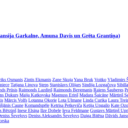
nsija Garkalne, Amuna Davis un Grēta Grantiņa)
riks Osmanis
Zintis Ekmanis
Zane Skuja
Yana Bruk
Voitko
Vladimirs 
dniece
Tatjana Ļiņova
Steps
Staņislavs Olijars
Sindija Lozgačova
Sibill
ds Prūsis
Raimonds Lazdiņš
Raimonds Bergmanis
Raiens Šaubergs
P
ins Dukurs
Maija Katkovska
Magnuss Eriņš
Madara Šaicāne
Mārtiņš S
is
Mārcis Volfs
Lotanna Okorie
Lota Ulmane
Linda Curika
Laura Tre
išjānis Caune
Komandspēle
Ketrisa Petkeviča
Ketija Ungailo
Kate Ozo
s Bērziņš
Inese Elsiņa
Ilze Dobele
Ieva Feldmane
Gustavs Mārtiņš Up
eniss Ševeļovs
Deniss Aleksandrs Ševeļovs
Daiga Bitēna
Dāvids Jans
orska