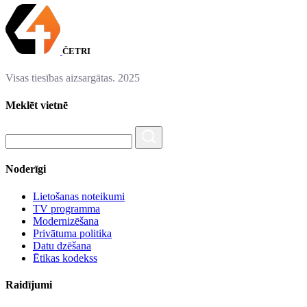
ČETRI
Visas tiesības aizsargātas. 2025
Meklēt vietnē
Noderīgi
Lietošanas noteikumi
TV programma
Modernizēšana
Privātuma politika
Datu dzēšana
Ētikas kodekss
Raidījumi