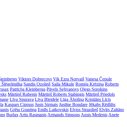
Šteinbergs
Viktors Dobrecovs
Vik Ezra Norvaiš
Vanesa Čepule
a Šlēgelmilha
Sandis Ozoliņš
Saila Mikule
Romija Krēziņa
Roberts
rusax
Patrīcija Kleinberga
Pāvels Seļivanovs
Oļegs Sorokins
esks
Mārtiņš Rubenis
Mārtiņš Roberts Stabingis
Mārtiņš Priedols
imane
Līva Spurava
Līva Bleidele
Līga Āboliņa
Kristiāns Līcis
la
Kaspars Cipruss
Justs Sirmais
Justīne Bondare
Jēkabs Rēdlihs
manis
Grēta Grantiņa
Emīls Latkovskis
Elviss Strazdiņš
Elvīrs Zaltāns
ons
Burlax
Artis Rasmanis
Armands Simsons
Ansis Medenis
Anete