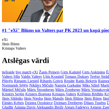
#1 "eXi" Blūms un Valters par PK 2023 un kopā piedzī
eXi
Jānis Būms
Kristaps Valters
Atslēgas vārdi
tiešraide
live match
eXi
Žanis Peiners
Ģirts Kalniņš
Ģirts Ankipāns
Ē
Valters Sīlis
Valdis Valters
Uģis Krastiņš
Tomass Dukurs
Terēze Strā
Pļāvējs
Rimants Liepiņš
Rihards Grāvis
Renāte
Raitis Beķeris
Raimon
Normunds Sējējs
Niklāvs Mičulis
Nansija Garkalne
Miks Siliņš
Mart
Mārtiņš Mičulis
Māris Štrombergs
Māris Zembergs
Māris Verpakovsk
Kristers Serģis
Kristers Bratjaga
Kristaps Valters
Krišjānis Rēdlihs
Kr
Jānis Sildniks
Jānis Niedra
Jānis Matulis
Jānis Blūms
Jānis Būms
Jāni
Elmārs Kehris
Dzintra Ozolniece
Dzintars Dreibergs
Dilans Tunēns
D
Gludīte
Amuna Davis
Aleksandrs Breže
Aigars Fadejevs
Agnese Zag