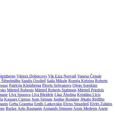
Šteinbergs
Viktors Dobrecovs
Vik Ezra Norvaiš
Vanesa Čepule
a Šlēgelmilha
Sandis Ozoliņš
Saila Mikule
Romija Krēziņa
Roberts
rusax
Patrīcija Kleinberga
Pāvels Seļivanovs
Oļegs Sorokins
esks
Mārtiņš Rubenis
Mārtiņš Roberts Stabingis
Mārtiņš Priedols
imane
Līva Spurava
Līva Bleidele
Līga Āboliņa
Kristiāns Līcis
la
Kaspars Cipruss
Justs Sirmais
Justīne Bondare
Jēkabs Rēdlihs
manis
Grēta Grantiņa
Emīls Latkovskis
Elviss Strazdiņš
Elvīrs Zaltāns
ons
Burlax
Artis Rasmanis
Armands Simsons
Ansis Medenis
Anete