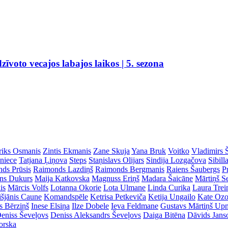
voto vecajos labajos laikos | 5. sezona
riks Osmanis
Zintis Ekmanis
Zane Skuja
Yana Bruk
Voitko
Vladimirs 
dniece
Tatjana Ļiņova
Steps
Staņislavs Olijars
Sindija Lozgačova
Sibill
ds Prūsis
Raimonds Lazdiņš
Raimonds Bergmanis
Raiens Šaubergs
P
ins Dukurs
Maija Katkovska
Magnuss Eriņš
Madara Šaicāne
Mārtiņš S
is
Mārcis Volfs
Lotanna Okorie
Lota Ulmane
Linda Curika
Laura Tre
išjānis Caune
Komandspēle
Ketrisa Petkeviča
Ketija Ungailo
Kate Ozo
s Bērziņš
Inese Elsiņa
Ilze Dobele
Ieva Feldmane
Gustavs Mārtiņš Up
eniss Ševeļovs
Deniss Aleksandrs Ševeļovs
Daiga Bitēna
Dāvids Jans
orska