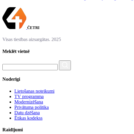
ČETRI
Visas tiesības aizsargātas. 2025
Meklēt vietnē
Noderīgi
Lietošanas noteikumi
TV programma
Modernizēšana
Privātuma politika
Datu dzēšana
Ētikas kodekss
Raidījumi