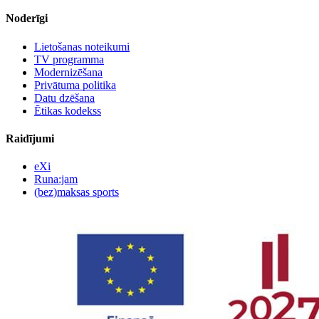
Noderīgi
Lietošanas noteikumi
TV programma
Modernizēšana
Privātuma politika
Datu dzēšana
Ētikas kodekss
Raidījumi
eXi
Runa:jam
(bez)maksas sports