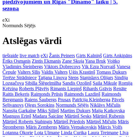
piedzīvojumiem un Rīgas "Dinamo" laiku | 5.
sezona
eXi
Normunds Sējējs
Atslēgas vārdi
tiešraide
live match
eXi
Žanis Peiners
Ģirts Kalniņš
Ģirts Ankipāns
Ēriks Osmanis
Zintis Ekmanis
Zane Skuja
Yana Bruk
Voitko
Vladimirs Šteinbergs
Viktors Dobrecovs
Vik Ezra Norvaiš
Vanesa
Čepule
Valters Sīlis
Valdis Valters
Uģis Krastiņš
Tomass Dukurs
Terēze Strādniece
Tatjana Ļiņova
Steps
Staņislavs Olijars
Sindija
Lozgačova
Sibilla Šlēgelmilha
Sandis Ozoliņš
Saila Mikule
Romija
Krēziņa
Roberts Pļāvējs
Rimants Liepiņš
Rihards Grāvis
Renāte
Raitis Beķeris
Raimonds Prūsis
Raimonds Lazdiņš
Raimonds
Bergmanis
Raiens Šaubergs
Prusax
Patrīcija Kleinberga
Pāvels
Seļivanovs
Oļegs Sorokins
Normunds Sējējs
Niklāvs Mičulis
Nansija Garkalne
Miks Siliņš
Martins Dukurs
Maija Katkovska
Magnuss Eriņš
Madara Šaicāne
Mārtiņš Sesks
Mārtiņš Rubenis
Mārtiņš Roberts Stabingis
Mārtiņš Priedols
Mārtiņš Mičulis
Māris
Štrombergs
Māris Zembergs
Māris Verpakovskis
Mārcis Volfs
Lotanna Okorie
Lota Ulmane
Linda Curika
Laura Treimane
Līva