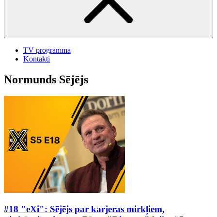
TV programma
Kontakti
Normunds Sējējs
#18 "eXi": Sējējs par karjeras mirkļiem,