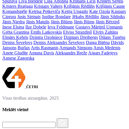
Spurava
Līva Bleidele
Līga Āboliņa
Kristiāns Līcis
Kristers Serģis
Kristers Bratjaga
Kristaps Valters
Krišjānis Rēdlihs
Krišjānis Caune
Komandspēle
Ketrisa Petkeviča
Ketija Ungailo
Kate Ozola
Kaspars
Cipruss
Justs Sirmais
Justīne Bondare
Jēkabs Rēdlihs
Jānis Sildniks
Jānis Niedra
Jānis Matulis
Jānis Blūms
Jānis Būms
Jānis Bērziņš
Inese Elsiņa
Ilze Dobele
Ieva Feldmane
Gustavs Mārtiņš Upmanis
Grēta Grantiņa
Emīls Latkovskis
Elviss Strazdiņš
Elvīrs Zaltāns
Elmārs Kehris
Dzintra Ozolniece
Dzintars Dreibergs
Dilans Tunēns
Deniss Ševeļovs
Deniss Aleksandrs Ševeļovs
Daiga Bitēna
Dāvids
Jansons
Burlax
Artis Rasmanis
Armands Simsons
Ansis Medenis
Anete Gludīte
Amuna Davis
Aleksandrs Breže
Aigars Fadejevs
Agnese Zagorska
ČETRI
Visas tiesības aizsargātas. 2025
Meklēt vietnē