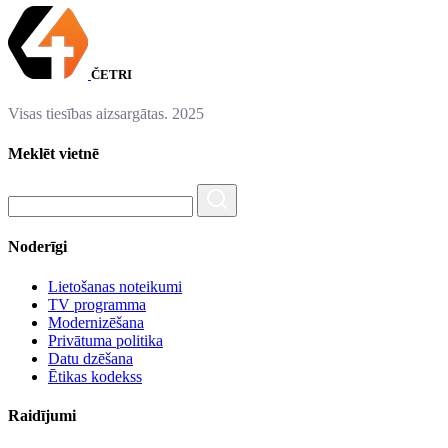
ČETRI
Visas tiesības aizsargātas. 2025
Meklēt vietnē
Noderīgi
Lietošanas noteikumi
TV programma
Modernizēšana
Privātuma politika
Datu dzēšana
Ētikas kodekss
Raidījumi