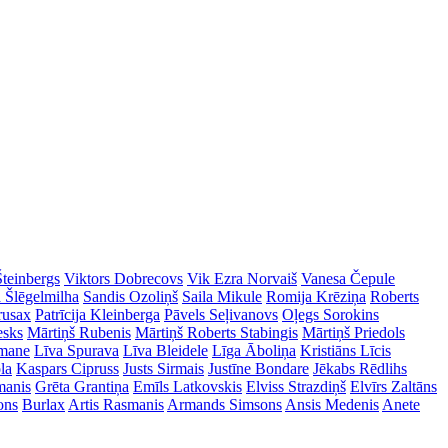
Šteinbergs
Viktors Dobrecovs
Vik Ezra Norvaiš
Vanesa Čepule
a Šlēgelmilha
Sandis Ozoliņš
Saila Mikule
Romija Krēziņa
Roberts
rusax
Patrīcija Kleinberga
Pāvels Seļivanovs
Oļegs Sorokins
esks
Mārtiņš Rubenis
Mārtiņš Roberts Stabingis
Mārtiņš Priedols
imane
Līva Spurava
Līva Bleidele
Līga Āboliņa
Kristiāns Līcis
la
Kaspars Cipruss
Justs Sirmais
Justīne Bondare
Jēkabs Rēdlihs
manis
Grēta Grantiņa
Emīls Latkovskis
Elviss Strazdiņš
Elvīrs Zaltāns
ons
Burlax
Artis Rasmanis
Armands Simsons
Ansis Medenis
Anete