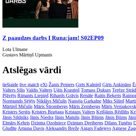
Z paaudzes darbs I Runa:jam! S02EP09
Lota Ulmane
Gustavs Mārtiņš Upmanis
Atslēgas vārdi
tiešraide
live match
eXi
Žanis Peiners
Ģirts Kalniņš
Ģirts Ankipāns
Ē
Valters Sīlis
Valdis Valters
Uģis Krastiņš
Tomass Dukurs
Terēze Strā
Pļāvējs
Rimants Liepiņš
Rihards Grāvis
Renāte
Raitis Beķeris
Raimon
Normunds Sējējs
Niklāvs Mičulis
Nansija Garkalne
Miks Siliņš
Mart
Mārtiņš Mičulis
Māris Štrombergs
Māris Zembergs
Māris Verpakovsk
Kristers Serģis
Kristers Bratjaga
Kristaps Valters
Krišjānis Rēdlihs
Kr
Jānis Sildniks
Jānis Niedra
Jānis Matulis
Jānis Blūms
Jānis Būms
Jāni
Elmārs Kehris
Dzintra Ozolniece
Dzintars Dreibergs
Dilans Tunēns
D
Gludīte
Amuna Davis
Aleksandrs Breže
Aigars Fadejevs
Agnese Zag