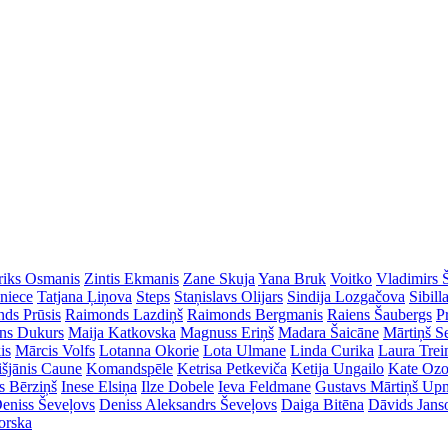
riks Osmanis
Zintis Ekmanis
Zane Skuja
Yana Bruk
Voitko
Vladimirs 
dniece
Tatjana Ļiņova
Steps
Staņislavs Olijars
Sindija Lozgačova
Sibill
ds Prūsis
Raimonds Lazdiņš
Raimonds Bergmanis
Raiens Šaubergs
P
ins Dukurs
Maija Katkovska
Magnuss Eriņš
Madara Šaicāne
Mārtiņš S
is
Mārcis Volfs
Lotanna Okorie
Lota Ulmane
Linda Curika
Laura Tre
išjānis Caune
Komandspēle
Ketrisa Petkeviča
Ketija Ungailo
Kate Ozo
s Bērziņš
Inese Elsiņa
Ilze Dobele
Ieva Feldmane
Gustavs Mārtiņš Up
eniss Ševeļovs
Deniss Aleksandrs Ševeļovs
Daiga Bitēna
Dāvids Jans
orska