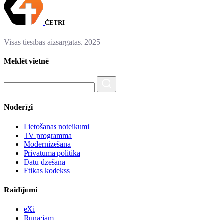
ČETRI
Visas tiesības aizsargātas. 2025
Meklēt vietnē
Noderīgi
Lietošanas noteikumi
TV programma
Modernizēšana
Privātuma politika
Datu dzēšana
Ētikas kodekss
Raidījumi
eXi
Runa:jam