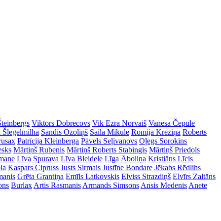
Šteinbergs
Viktors Dobrecovs
Vik Ezra Norvaiš
Vanesa Čepule
a Šlēgelmilha
Sandis Ozoliņš
Saila Mikule
Romija Krēziņa
Roberts
rusax
Patrīcija Kleinberga
Pāvels Seļivanovs
Oļegs Sorokins
esks
Mārtiņš Rubenis
Mārtiņš Roberts Stabingis
Mārtiņš Priedols
imane
Līva Spurava
Līva Bleidele
Līga Āboliņa
Kristiāns Līcis
la
Kaspars Cipruss
Justs Sirmais
Justīne Bondare
Jēkabs Rēdlihs
manis
Grēta Grantiņa
Emīls Latkovskis
Elviss Strazdiņš
Elvīrs Zaltāns
ons
Burlax
Artis Rasmanis
Armands Simsons
Ansis Medenis
Anete