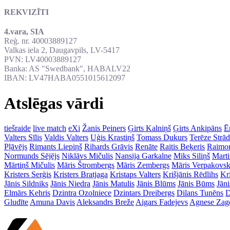
REKVIZĪTI
4.vara, SIA
Reģ. nr. 40003889127
Valkas iela 2, Daugavpils, LV-5417
PVN: LV40003889127
Banka: AS "Swedbank", HABALV22
IBAN: LV47HABA0551015612097
Atslēgas vārdi
tiešraide
live match
eXi
Žanis Peiners
Ģirts Kalniņš
Ģirts Ankipāns
Ē
Valters Sīlis
Valdis Valters
Uģis Krastiņš
Tomass Dukurs
Terēze Strā
Pļāvējs
Rimants Liepiņš
Rihards Grāvis
Renāte
Raitis Beķeris
Raimon
Normunds Sējējs
Niklāvs Mičulis
Nansija Garkalne
Miks Siliņš
Mart
Mārtiņš Mičulis
Māris Štrombergs
Māris Zembergs
Māris Verpakovsk
Kristers Serģis
Kristers Bratjaga
Kristaps Valters
Krišjānis Rēdlihs
Kr
Jānis Sildniks
Jānis Niedra
Jānis Matulis
Jānis Blūms
Jānis Būms
Jāni
Elmārs Kehris
Dzintra Ozolniece
Dzintars Dreibergs
Dilans Tunēns
D
Gludīte
Amuna Davis
Aleksandrs Breže
Aigars Fadejevs
Agnese Zag