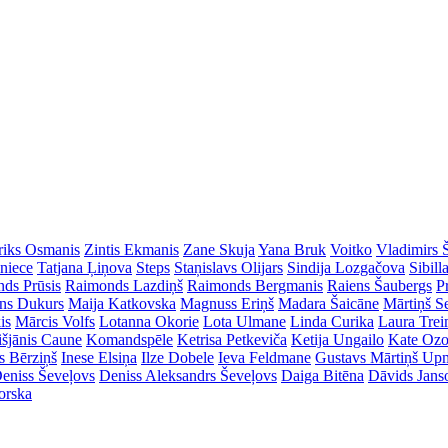
riks Osmanis
Zintis Ekmanis
Zane Skuja
Yana Bruk
Voitko
Vladimirs 
dniece
Tatjana Ļiņova
Steps
Staņislavs Olijars
Sindija Lozgačova
Sibill
ds Prūsis
Raimonds Lazdiņš
Raimonds Bergmanis
Raiens Šaubergs
P
ins Dukurs
Maija Katkovska
Magnuss Eriņš
Madara Šaicāne
Mārtiņš S
is
Mārcis Volfs
Lotanna Okorie
Lota Ulmane
Linda Curika
Laura Tre
išjānis Caune
Komandspēle
Ketrisa Petkeviča
Ketija Ungailo
Kate Ozo
s Bērziņš
Inese Elsiņa
Ilze Dobele
Ieva Feldmane
Gustavs Mārtiņš Up
eniss Ševeļovs
Deniss Aleksandrs Ševeļovs
Daiga Bitēna
Dāvids Jans
orska