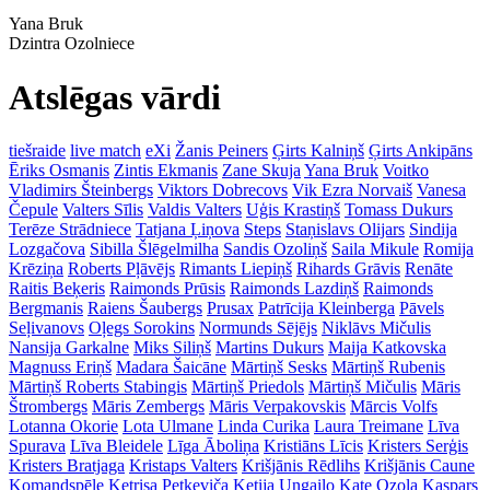
Yana Bruk
Dzintra Ozolniece
Atslēgas vārdi
tiešraide
live match
eXi
Žanis Peiners
Ģirts Kalniņš
Ģirts Ankipāns
Ēriks Osmanis
Zintis Ekmanis
Zane Skuja
Yana Bruk
Voitko
Vladimirs Šteinbergs
Viktors Dobrecovs
Vik Ezra Norvaiš
Vanesa
Čepule
Valters Sīlis
Valdis Valters
Uģis Krastiņš
Tomass Dukurs
Terēze Strādniece
Tatjana Ļiņova
Steps
Staņislavs Olijars
Sindija
Lozgačova
Sibilla Šlēgelmilha
Sandis Ozoliņš
Saila Mikule
Romija
Krēziņa
Roberts Pļāvējs
Rimants Liepiņš
Rihards Grāvis
Renāte
Raitis Beķeris
Raimonds Prūsis
Raimonds Lazdiņš
Raimonds
Bergmanis
Raiens Šaubergs
Prusax
Patrīcija Kleinberga
Pāvels
Seļivanovs
Oļegs Sorokins
Normunds Sējējs
Niklāvs Mičulis
Nansija Garkalne
Miks Siliņš
Martins Dukurs
Maija Katkovska
Magnuss Eriņš
Madara Šaicāne
Mārtiņš Sesks
Mārtiņš Rubenis
Mārtiņš Roberts Stabingis
Mārtiņš Priedols
Mārtiņš Mičulis
Māris
Štrombergs
Māris Zembergs
Māris Verpakovskis
Mārcis Volfs
Lotanna Okorie
Lota Ulmane
Linda Curika
Laura Treimane
Līva
Spurava
Līva Bleidele
Līga Āboliņa
Kristiāns Līcis
Kristers Serģis
Kristers Bratjaga
Kristaps Valters
Krišjānis Rēdlihs
Krišjānis Caune
Komandspēle
Ketrisa Petkeviča
Ketija Ungailo
Kate Ozola
Kaspars