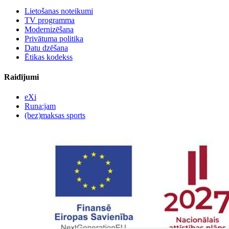
Lietošanas noteikumi
TV programma
Modernizēšana
Privātuma politika
Datu dzēšana
Ētikas kodekss
Raidījumi
eXi
Runa:jam
(bez)maksas sports