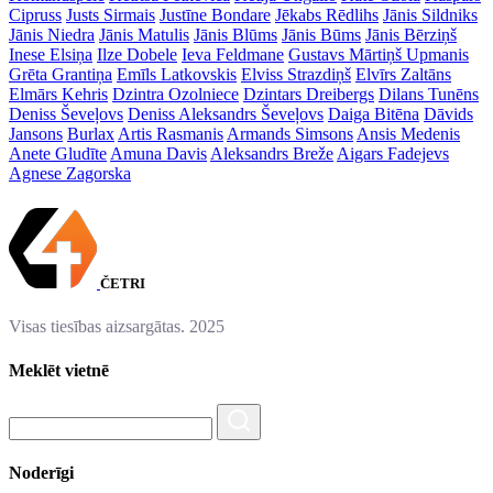
Cipruss
Justs Sirmais
Justīne Bondare
Jēkabs Rēdlihs
Jānis Sildniks
Jānis Niedra
Jānis Matulis
Jānis Blūms
Jānis Būms
Jānis Bērziņš
Inese Elsiņa
Ilze Dobele
Ieva Feldmane
Gustavs Mārtiņš Upmanis
Grēta Grantiņa
Emīls Latkovskis
Elviss Strazdiņš
Elvīrs Zaltāns
Elmārs Kehris
Dzintra Ozolniece
Dzintars Dreibergs
Dilans Tunēns
Deniss Ševeļovs
Deniss Aleksandrs Ševeļovs
Daiga Bitēna
Dāvids
Jansons
Burlax
Artis Rasmanis
Armands Simsons
Ansis Medenis
Anete Gludīte
Amuna Davis
Aleksandrs Breže
Aigars Fadejevs
Agnese Zagorska
ČETRI
Visas tiesības aizsargātas. 2025
Meklēt vietnē
Noderīgi